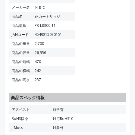
メーカー名
ＮＥＣ
商品名
EPカートリッジ
商品型番
PR-L8300-11
JANコード
4549815070151
商品の重量
2,700
商品の容量
26,956
商品の縦幅
470
商品の横幅
242
商品の高さ
237
商品スペック情報
アスベスト
非含有
RoHS指令
対応RoHS10
J-Moss
対象外