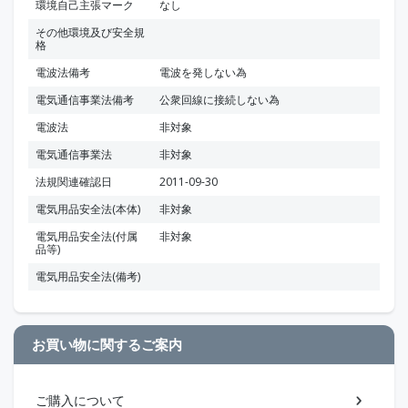
環境自己主張マーク
なし
その他環境及び安全規
格
電波法備考
電波を発しない為
電気通信事業法備考
公衆回線に接続しない為
電波法
非対象
電気通信事業法
非対象
法規関連確認日
2011-09-30
電気用品安全法(本体)
非対象
電気用品安全法(付属
非対象
品等)
電気用品安全法(備考)
お買い物に関するご案内
ご購入について