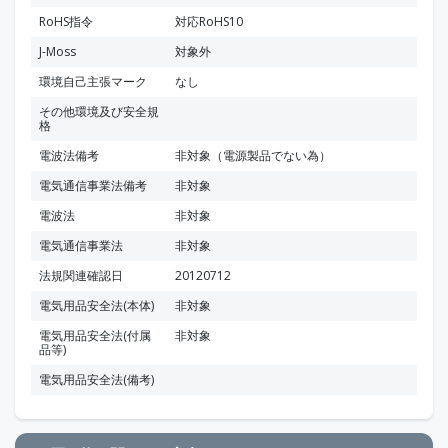
RoHS指令
対応RoHS10
J-Moss
対象外
環境自己主張マーク
なし
その他環境及び安全規
格
電波法備考
非対象（電源製品でない為）
電気通信事業法備考
非対象
電波法
非対象
電気通信事業法
非対象
法規関連確認日
20120712
電気用品安全法(本体)
非対象
電気用品安全法(付属
非対象
品等)
電気用品安全法(備考)