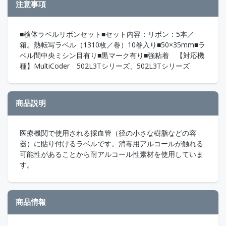
注意事項
■検体ラベルリボンセット■セット内容：リボン：5本／
箱。熱転写ラベル（1310枚／巻）10巻入り■50×35mm■ラ
ベル間中央ミシン目有り■黒マーク有り■強粘着 【対応機
種】MultiCoder 502L3Tシリーズ、502L3Tシリーズ
商品説明
医療機関で使用される採血管（径の小さな樹脂などの容
器）に貼り付けるラベルです。消毒用アルコールが触れる
可能性があることから耐アルコール性素材を使用していま
す。
商品情報