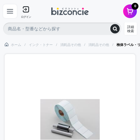
0
ログイン
詳細
検索
ホーム
インク・トナー
消耗品その他
消耗品その他
検体ラベル・リ