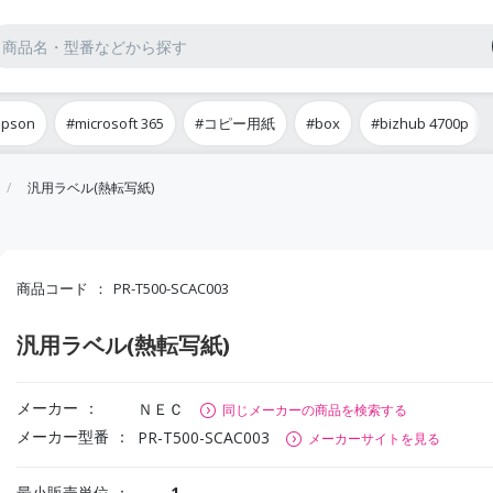
epson
#microsoft 365
#コピー用紙
#box
#bizhub 4700p
汎用ラベル(熱転写紙)
商品コード
PR-T500-SCAC003
汎用ラベル(熱転写紙)
メーカー
ＮＥＣ
同じメーカーの商品を検索する
メーカー型番
PR-T500-SCAC003
メーカーサイトを見る
最小販売単位
1