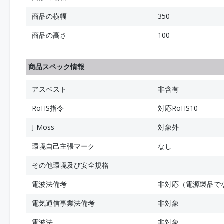
商品の横幅
350
商品の高さ
100
商品スペック情報
アスベスト
非含有
RoHS指令
対応RoHS10
J-Moss
対象外
環境自己主張マーク
なし
その他環境及び安全規格
電波法備考
非対応（電源製品で
電気通信事業法備考
非対象
電波法
非対象