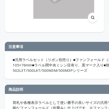
注意事項
■汎用ラベルセット（リボン別売り）■ファンフォールド（折畳
105×76mm■ラベル間中央ミシン目有り、黒マーク入り■熱転
502L3T/500L6T/500M3M/500M3Pシリーズ
商品説明
荷札や各種表示ラベルとして使い勝手の良いサイズの汎用
能なファンフォールド（折畳み）仕上げです。※ファンフ