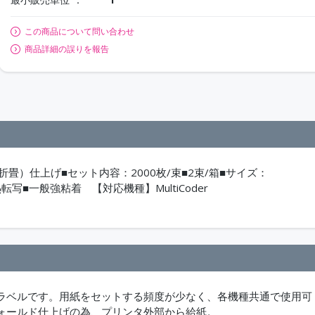
この商品について問い合わせ
商品詳細の誤りを報告
）仕上げ■セット内容：2000枚/束■2束/箱■サイズ：
写■一般強粘着 【対応機種】MultiCoder
ラベルです。用紙をセットする頻度が少なく、各機種共通で使用可
ォールド仕上げの為、プリンタ外部から給紙。