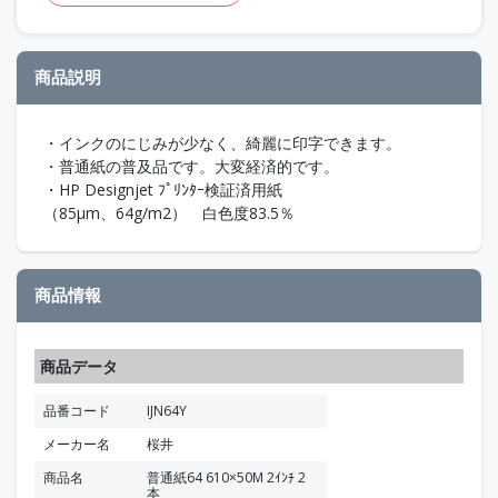
商品説明
・インクのにじみが少なく、綺麗に印字できます。
・普通紙の普及品です。大変経済的です。
・HP Designjet ﾌﾟﾘﾝﾀｰ検証済用紙
（85μm、64g/m2） 白色度83.5％
商品情報
商品データ
品番コード
IJN64Y
メーカー名
桜井
商品名
普通紙64 610×50M 2ｲﾝﾁ 2
本