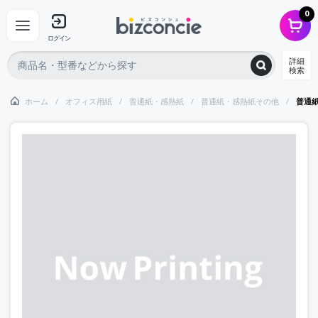
0
ログイン
詳細
検索
ホーム
オフィス用紙
普通紙・感熱紙
普通紙・感熱紙その他
普通紙6