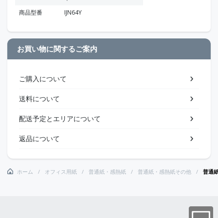
商品型番
IJN64Y
お買い物に関するご案内
ご購入について
送料について
配送予定とエリアについて
返品について
ホーム
オフィス用紙
普通紙・感熱紙
普通紙・感熱紙その他
普通紙6