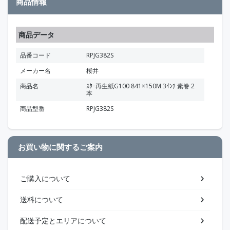
商品情報
商品データ
品番コード
RPJG382S
メーカー名
桜井
商品名
ｽﾀｰ再生紙G100 841×150M 3ｲﾝﾁ 素巻 2
本
商品型番
RPJG382S
お買い物に関するご案内
ご購入について
送料について
配送予定とエリアについて