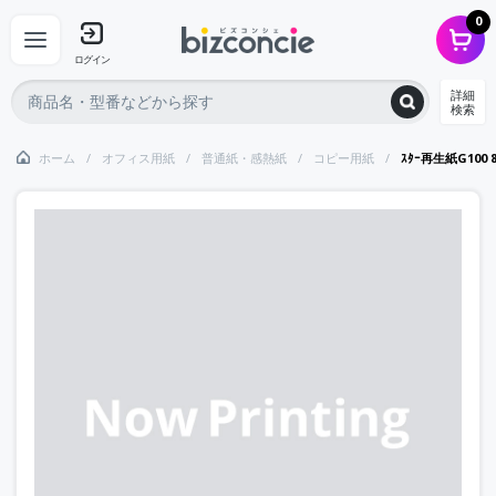
0
ログイン
詳細
検索
ホーム
オフィス用紙
普通紙・感熱紙
コピー用紙
ｽﾀｰ再生紙G100 8