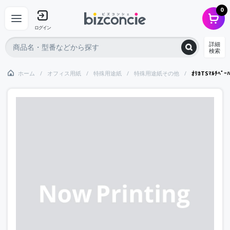
0
ログイン
詳細
検索
ホーム
オフィス用紙
特殊用途紙
特殊用途紙その他
ｵﾘｶTSﾏﾙﾁﾍﾟｰﾊ