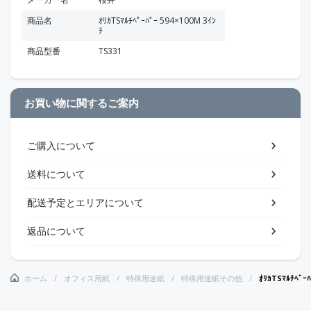
商品名
ｵﾘｶTSﾏﾙﾁﾍﾟｰﾊﾟｰ 594×100M 3ｲﾝ
ﾁ
商品型番
TS331
お買い物に関するご案内
ご購入について
送料について
配送予定とエリアについて
返品について
ホーム
オフィス用紙
特殊用途紙
特殊用途紙その他
ｵﾘｶTSﾏﾙﾁﾍﾟｰﾊ