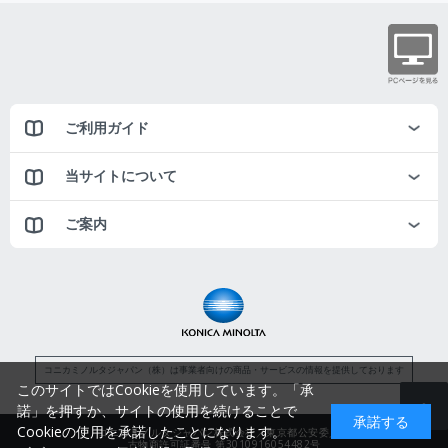
ご利用ガイド
当サイトについて
ご案内
コニカミノルタジャパン（株）は事業者向けの商品・サービスの情報を提供しております
このサイトではCookieを使用しています。「承
諾」を押すか、サイトの使用を続けることで
承諾する
Cookieの使用を承諾したことになります。
コニカミノルタジャパン株式会社／東京都公安委員会
古物商許可証番号 第3010916054482号