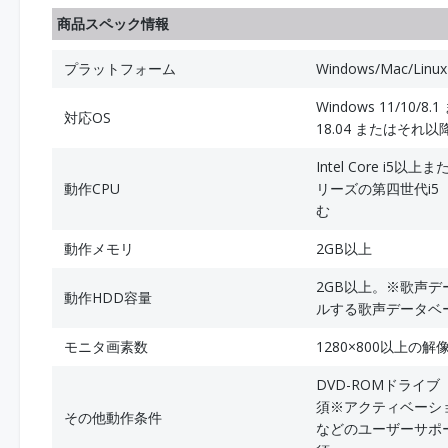
商品スペック情報
プラットフォーム
Windows/Mac/Linux
Windows 11/10/8
対応OS
18.04 またはそれ以降 (
Intel Core i5
動作CPU
リーズの第四世代i5（i5
む
動作メモリ
2GB以上
2GB以上。※歌声
動作HDD容量
ルする歌声データベ
モニタ画素数
1280×800以上の解
DVD-ROMドラ
須※アクティベーシ
その他動作条件
などのユーザーサポ