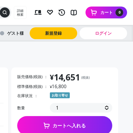
詳細
カート
0
検索
ゲスト
新規登録
ログイン
14,651
¥
販売価格(税抜)
(税抜)
16,800
標準価格(税抜)
¥
在庫状況
お取り寄せ
数量
カートへ入れる