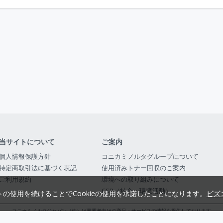
当サイトについて
ご案内
個人情報保護方針
コニカミノルタグループについて
特定商取引法に基づく表記
使用済みトナー回収のご案内
ご利用規約
環境への取り組みについて
CSR（社会・環境活動）
トの使用を続けることでCookieの使用を承諾したことになります。
ビズ
コニカミノルタジャパン（株）は事業者向けの商品・サービスの情報を提供しております