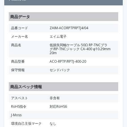
商品データ
品番コード
ZAIM-ACORPTPRPTJ4/04
メーカー名
エイム電子
商品名
低損失同軸ケーブル 50Ω RP-TNCプラ
グ/RP-TNCジャック CA-400 φ10.29mm
20m
商品型番
ACO-RPTP/RPTJ-400-20
保守情報
センドバック
商品スペック情報
アスベスト
非含有
RoHS指令
対応RoHS6
J-Moss
環境自己主張マーク
なし