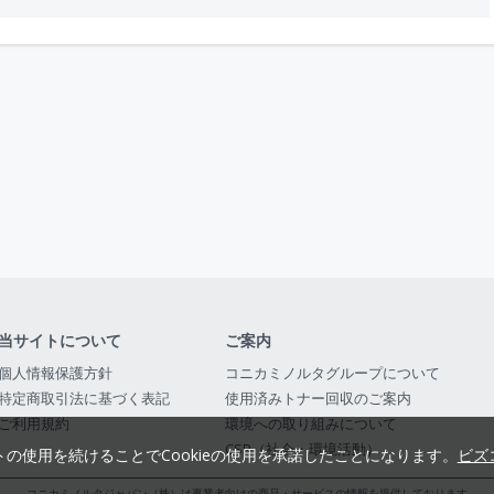
当サイトについて
ご案内
個人情報保護方針
コニカミノルタグループについて
特定商取引法に基づく表記
使用済みトナー回収のご案内
ご利用規約
環境への取り組みについて
CSR（社会・環境活動）
トの使用を続けることでCookieの使用を承諾したことになります。
ビズ
コニカミノルタジャパン（株）は事業者向けの商品・サービスの情報を提供しております