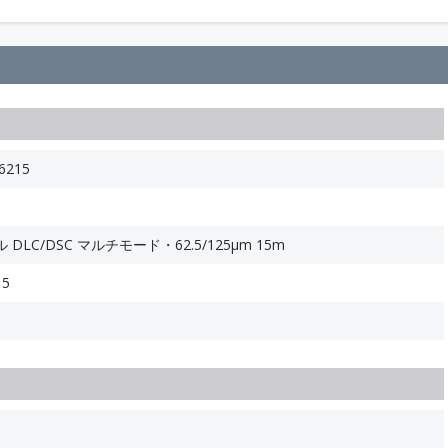
6215
LC/DSC マルチモード・62.5/125μm 15m
15