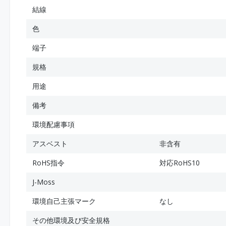
結線
色
端子
規格
用途
備考
環境配慮事項
アスベスト
非含有
RoHS指令
対応RoHS10
J-Moss
環境自己主張マーク
なし
その他環境及び安全規格