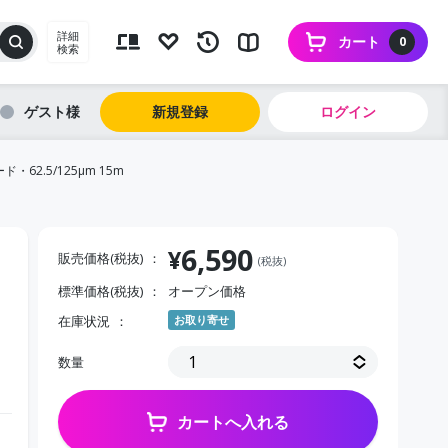
詳細
カート
0
検索
ゲスト
新規登録
ログイン
62.5/125μm 15m
6,590
¥
販売価格(税抜)
(税抜)
標準価格(税抜)
オープン価格
・
在庫状況
お取り寄せ
数量
カートへ入れる