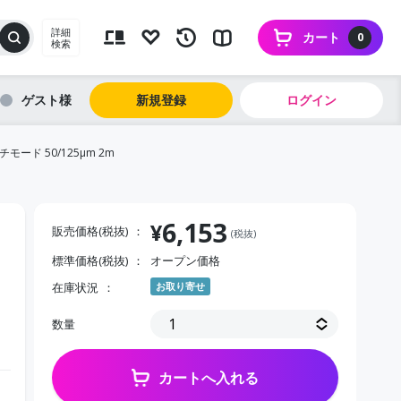
詳細
カート
0
検索
ゲスト
新規登録
ログイン
モード 50/125μm 2m
6,153
¥
販売価格(税抜)
(税抜)
標準価格(税抜)
オープン価格
在庫状況
お取り寄せ
数量
カートへ入れる