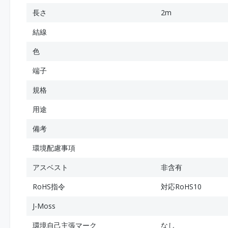
長さ
2m
結線
色
端子
規格
用途
備考
環境配慮事項
アスベスト
非含有
RoHS指令
対応RoHS10
J-Moss
環境自己主張マーク
なし