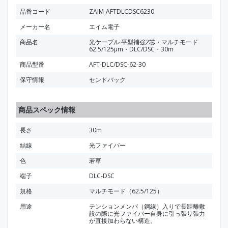
品番コード
ZAIM-AFTDLCDSC6230
メーカー名
エイム電子
商品名
光ケーブル 平型補強2芯・マルチモード
62.5/125μm・DLC/DSC・30m
商品型番
AFT-DLC/DSC-62-30
保守情報
センドバック
商品スペック情報
長さ
30m
結線
光ファイバー
色
若草
端子
DLC-DSC
規格
マルチモード（62.5/125）
用途
テンションメンバ（鋼線）入りで長距離敷
設の際に光ファイバー自身に引っ張り張力
が直接加わらない構造。