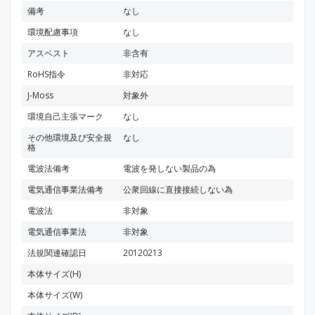
備考
なし
環境配慮事項
なし
アスベスト
非含有
RoHS指令
非対応
J-Moss
対象外
環境自己主張マーク
なし
その他環境及び安全規
なし
格
電波法備考
電波を発しない製品の為
電気通信事業法備考
公衆回線に直接接続しない為
電波法
非対象
電気通信事業法
非対象
法規関連確認日
20120213
本体サイズ(H)
本体サイズ(W)