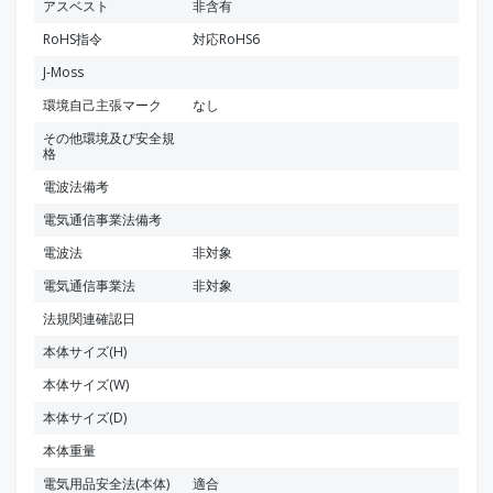
アスベスト
非含有
RoHS指令
対応RoHS6
J-Moss
環境自己主張マーク
なし
その他環境及び安全規
格
電波法備考
電気通信事業法備考
電波法
非対象
電気通信事業法
非対象
法規関連確認日
本体サイズ(H)
本体サイズ(W)
本体サイズ(D)
本体重量
電気用品安全法(本体)
適合