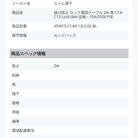
メーカー名
エイム電子
商品名
抜け防止 ロック電源ケーブル 2m 青 C14-
C13 Lock Slim 定格：15A/250V PSE
商品型番
APW15-C14/C13LS-02-BL
保守情報
センドバック
商品スペック情報
長さ
2m
結線
色
端子
規格
用途
備考
環境配慮事項