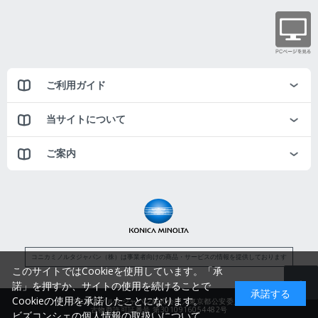
ご利用ガイド
当サイトについて
ご案内
コニカミノルタジャパン（株）は事業者向けの商品・サービスの情報を提供しております
このサイトではCookieを使用しています。「承
諾」を押すか、サイトの使用を続けることで
承諾する
Cookieの使用を承諾したことになります。
コニカミノルタジャパン株式会社／東京都公安委員会
古物商許可証番号 第3010916054482号
ビズコンシェの個人情報の取扱いについて