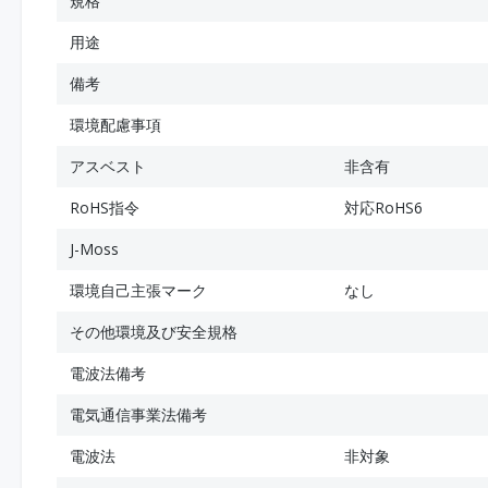
規格
用途
備考
環境配慮事項
アスベスト
非含有
RoHS指令
対応RoHS6
J-Moss
環境自己主張マーク
なし
その他環境及び安全規格
電波法備考
電気通信事業法備考
電波法
非対象