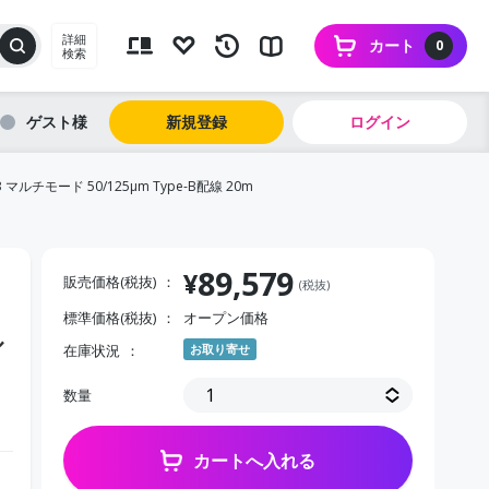
詳細
カート
0
検索
ゲスト
新規登録
ログイン
ルチモード 50/125μm Type-B配線 20m
89,579
¥
販売価格(税抜)
(税抜)
標準価格(税抜)
オープン価格
ル
在庫状況
お取り寄せ
数量
カートへ入れる