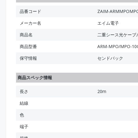
品番コード
ZAIM-ARMMPOMP
メーカー名
エイム電子
商品名
二重シース光ケーブル 1
商品型番
ARM-MPO/MPO-10G
保守情報
センドバック
商品スペック情報
長さ
20m
結線
色
端子