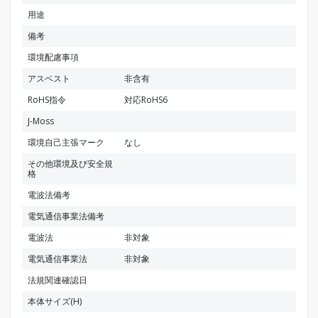
用途
備考
環境配慮事項
アスベスト
非含有
RoHS指令
対応RoHS6
J-Moss
環境自己主張マーク
なし
その他環境及び安全規
格
電波法備考
電気通信事業法備考
電波法
非対象
電気通信事業法
非対象
法規関連確認日
本体サイズ(H)