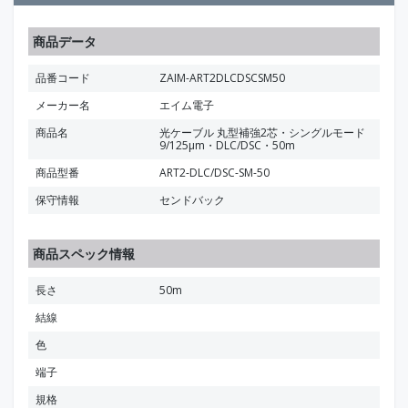
商品データ
品番コード
ZAIM-ART2DLCDSCSM50
メーカー名
エイム電子
商品名
光ケーブル 丸型補強2芯・シングルモード
9/125μm・DLC/DSC・50m
商品型番
ART2-DLC/DSC-SM-50
保守情報
センドバック
商品スペック情報
長さ
50m
結線
色
端子
規格