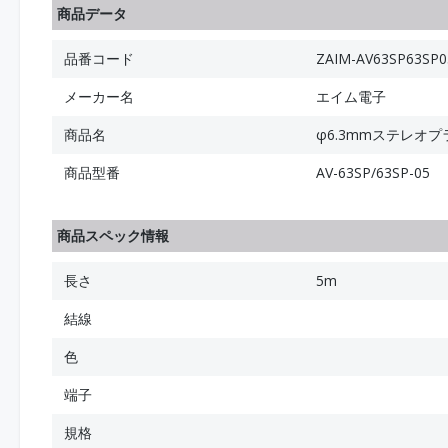
商品データ
品番コード
ZAIM-AV63SP63SP0
メーカー名
エイム電子
商品名
φ6.3mmステレオプ
商品型番
AV-63SP/63SP-05
商品スペック情報
長さ
5m
結線
色
端子
規格