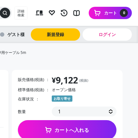
詳細
カート
0
検索
ゲスト
新規登録
ログイン
声用ケーブル 5m
9,122
¥
販売価格(税抜)
(税抜)
標準価格(税抜)
オープン価格
ラ
在庫状況
お取り寄せ
数量
カートへ入れる