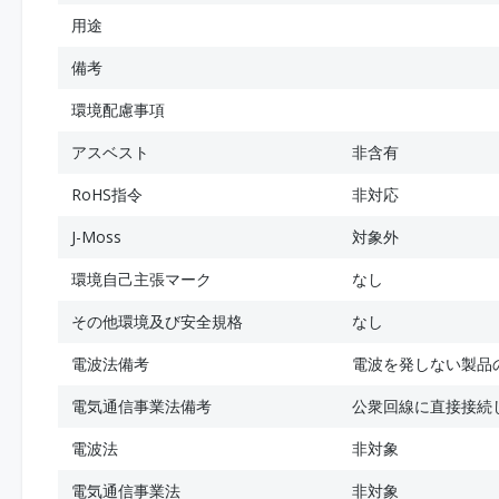
用途
備考
環境配慮事項
アスベスト
非含有
RoHS指令
非対応
J-Moss
対象外
環境自己主張マーク
なし
その他環境及び安全規格
なし
電波法備考
電波を発しない製品
電気通信事業法備考
公衆回線に直接接続
電波法
非対象
電気通信事業法
非対象