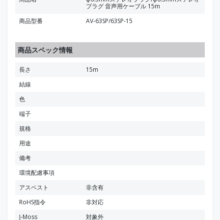
プラグ 音声用ケーブル 15m
商品型番
AV-63SP/63SP-15
商品スペック情報
長さ
15m
結線
色
端子
規格
用途
備考
環境配慮事項
アスベスト
非含有
RoHS指令
非対応
J-Moss
対象外