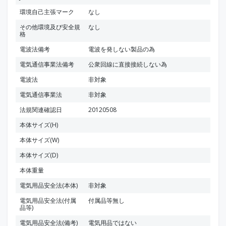
環境自己主張マーク
なし
その他環境及び安全規
なし
格
電波法備考
電波を発しない製品の為
電気通信事業法備考
公衆回線に直接接続しない為
電波法
非対象
電気通信事業法
非対象
法規関連確認日
20120508
本体サイズ(H)
本体サイズ(W)
本体サイズ(D)
本体重量
電気用品安全法(本体)
非対象
電気用品安全法(付属
付属品等無し
品等)
電気用品安全法(備考)
電気用品ではない