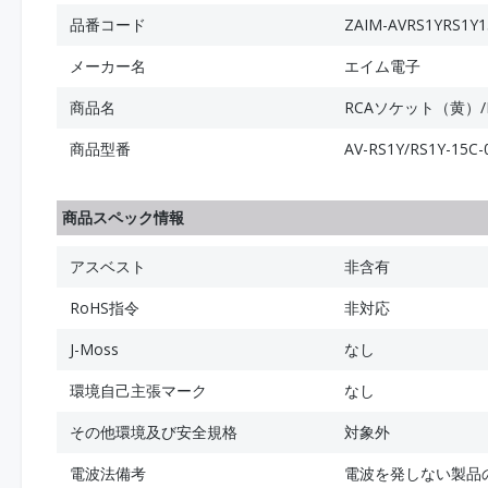
品番コード
ZAIM-AVRS1YRS1Y1
メーカー名
エイム電子
商品名
RCAソケット（黄）/
商品型番
AV-RS1Y/RS1Y-15C-
商品スペック情報
アスベスト
非含有
RoHS指令
非対応
J-Moss
なし
環境自己主張マーク
なし
その他環境及び安全規格
対象外
電波法備考
電波を発しない製品