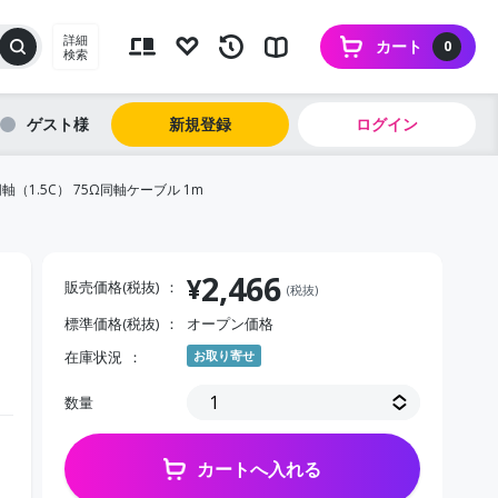
詳細
カート
0
検索
ゲスト
新規登録
ログイン
軸（1.5C） 75Ω同軸ケーブル 1m
2,466
¥
販売価格(税抜)
(税抜)
標準価格(税抜)
オープン価格
在庫状況
お取り寄せ
数量
カートへ入れる