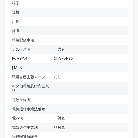
端子
規格
用途
備考
環境配慮事項
アスベスト
非含有
RoHS指令
対応RoHS6
J-Moss
環境自己主張マーク
なし
その他環境及び安全規
格
電波法備考
電気通信事業法備考
電波法
非対象
電気通信事業法
非対象
法規関連確認日