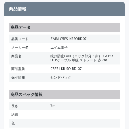
商品情報
商品データ
品番コード
ZAIM-C5ESLKRSORD07
メーカー名
エイム電子
商品名
抜け防止LAN（ロック部分：赤） CAT5e
UTPケーブル 単線 ストレート 赤 7m
商品型番
C5ES-LKR-SO-RD-07
保守情報
センドバック
商品スペック情報
長さ
7m
結線
色