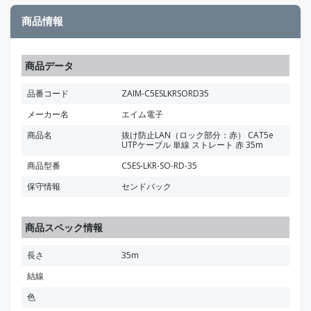
商品情報
商品データ
品番コード
ZAIM-C5ESLKRSORD35
メーカー名
エイム電子
商品名
抜け防止LAN（ロック部分：赤） CAT5e
UTPケーブル 単線 ストレート 赤 35m
商品型番
C5ES-LKR-SO-RD-35
保守情報
センドバック
商品スペック情報
長さ
35m
結線
色