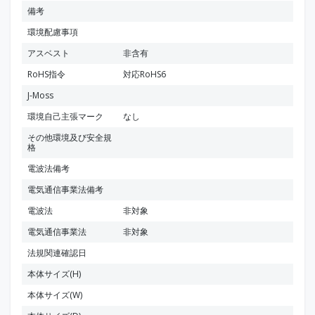
備考
環境配慮事項
アスベスト
非含有
RoHS指令
対応RoHS6
J-Moss
環境自己主張マーク
なし
その他環境及び安全規
格
電波法備考
電気通信事業法備考
電波法
非対象
電気通信事業法
非対象
法規関連確認日
本体サイズ(H)
本体サイズ(W)