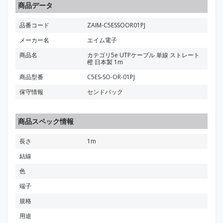
商品データ
品番コード
ZAIM-C5ESSOOR01PJ
メーカー名
エイム電子
商品名
カテゴリ5e UTPケーブル 単線 ストレート
橙 日本製 1m
商品型番
C5ES-SO-OR-01PJ
保守情報
センドバック
商品スペック情報
長さ
1m
結線
色
端子
規格
用途