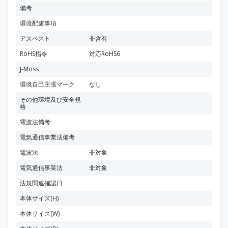
備考
環境配慮事項
アスベスト
非含有
RoHS指令
対応RoHS6
J-Moss
環境自己主張マーク
なし
その他環境及び安全規
格
電波法備考
電気通信事業法備考
電波法
非対象
電気通信事業法
非対象
法規関連確認日
本体サイズ(H)
本体サイズ(W)