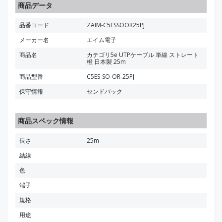
商品データ
品番コード
ZAIM-C5ESSOOR25PJ
メーカー名
エイム電子
商品名
カテゴリ5e UTPケーブル 単線 ストレート
橙 日本製 25m
商品型番
C5ES-SO-OR-25PJ
保守情報
センドバック
商品スペック情報
長さ
25m
結線
色
端子
規格
用途