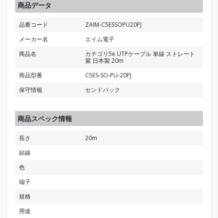
商品データ
品番コード
ZAIM-C5ESSOPU20PJ
メーカー名
エイム電子
商品名
カテゴリ5e UTPケーブル 単線 ストレート
紫 日本製 20m
商品型番
C5ES-SO-PU-20PJ
保守情報
センドバック
商品スペック情報
長さ
20m
結線
色
端子
規格
用途