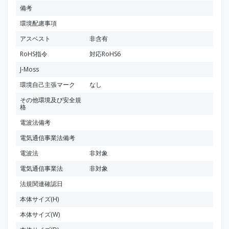
備考
環境配慮事項
アスベスト
非含有
RoHS指令
対応RoHS6
J-Moss
環境自己主張マーク
なし
その他環境及び安全規
格
電波法備考
電気通信事業法備考
電波法
非対象
電気通信事業法
非対象
法規関連確認日
本体サイズ(H)
本体サイズ(W)