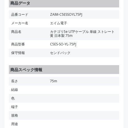
商品データ
品番コード
ZAIM-C5ESSOYL75PJ
メーカー名
エイム電子
商品名
カテゴリ5e UTPケーブル 単線 ストレート
黄 日本製 75m
商品型番
C5ES-SO-YL-75PJ
保守情報
センドバック
商品スペック情報
長さ
75m
結線
色
端子
規格
用途