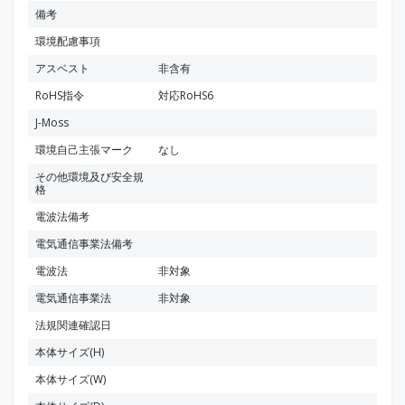
備考
環境配慮事項
アスベスト
非含有
RoHS指令
対応RoHS6
J-Moss
環境自己主張マーク
なし
その他環境及び安全規
格
電波法備考
電気通信事業法備考
電波法
非対象
電気通信事業法
非対象
法規関連確認日
本体サイズ(H)
本体サイズ(W)