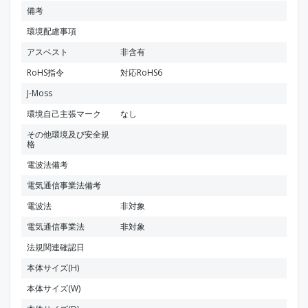
備考
環境配慮事項
アスベスト
非含有
RoHS指令
対応RoHS6
J-Moss
環境自己主張マーク
なし
その他環境及び安全規
格
電波法備考
電気通信事業法備考
電波法
非対象
電気通信事業法
非対象
法規関連確認日
本体サイズ(H)
本体サイズ(W)