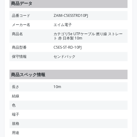
商品データ
品番コード
ZAIM-C5ESSTRD10PJ
メーカー名
エイム電子
商品名
カテゴリ5e UTPケーブル 撚り線 ストレー
ト 赤 日本製 10m
商品型番
C5ES-ST-RD-10PJ
保守情報
センドバック
商品スペック情報
長さ
10m
結線
色
端子
規格
用途