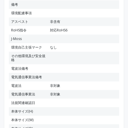
備考
環境配慮事項
アスベスト
非含有
RoHS指令
対応RoHS6
J-Moss
環境自己主張マーク
なし
その他環境及び安全規
格
電波法備考
電気通信事業法備考
電波法
非対象
電気通信事業法
非対象
法規関連確認日
本体サイズ(H)
本体サイズ(W)