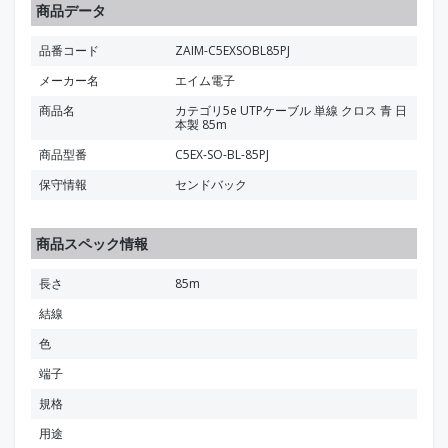
商品データ
品番コード
ZAIM-C5EXSOBL85PJ
メーカー名
エイム電子
商品名
カテゴリ5e UTPケーブル 単線 クロス 青 日
本製 85m
商品型番
C5EX-SO-BL-85PJ
保守情報
センドバック
商品スペック情報
長さ
85m
結線
色
端子
規格
用途