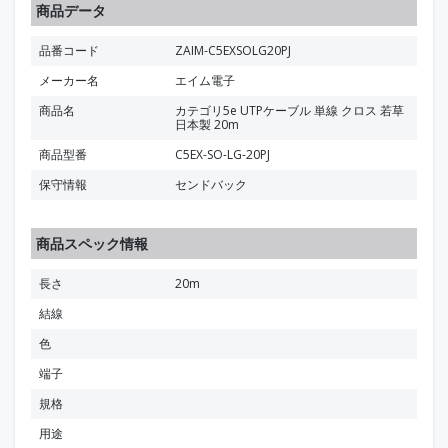
商品データ
品番コード
ZAIM-C5EXSOLG20PJ
メーカー名
エイム電子
商品名
カテゴリ5e UTPケーブル 単線 クロス 若草
日本製 20m
商品型番
C5EX-SO-LG-20PJ
保守情報
センドバック
商品スペック情報
長さ
20m
結線
色
端子
規格
用途