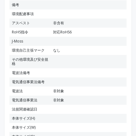
備考
環境配慮事項
アスベスト
非含有
RoHS指令
対応RoHS6
J-Moss
環境自己主張マーク
なし
その他環境及び安全規
格
電波法備考
電気通信事業法備考
電波法
非対象
電気通信事業法
非対象
法規関連確認日
本体サイズ(H)
本体サイズ(W)