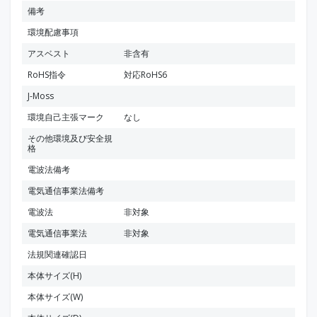
備考
環境配慮事項
アスベスト
非含有
RoHS指令
対応RoHS6
J-Moss
環境自己主張マーク
なし
その他環境及び安全規
格
電波法備考
電気通信事業法備考
電波法
非対象
電気通信事業法
非対象
法規関連確認日
本体サイズ(H)
本体サイズ(W)