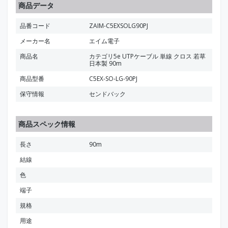
商品データ
品番コード
ZAIM-C5EXSOLG90PJ
メーカー名
エイム電子
商品名
カテゴリ5e UTPケーブル 単線 クロス 若草
日本製 90m
商品型番
C5EX-SO-LG-90PJ
保守情報
センドバック
商品スペック情報
長さ
90m
結線
色
端子
規格
用途