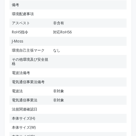
備考
環境配慮事項
アスベスト
非含有
RoHS指令
対応RoHS6
J-Moss
環境自己主張マーク
なし
その他環境及び安全規
格
電波法備考
電気通信事業法備考
電波法
非対象
電気通信事業法
非対象
法規関連確認日
本体サイズ(H)
本体サイズ(W)