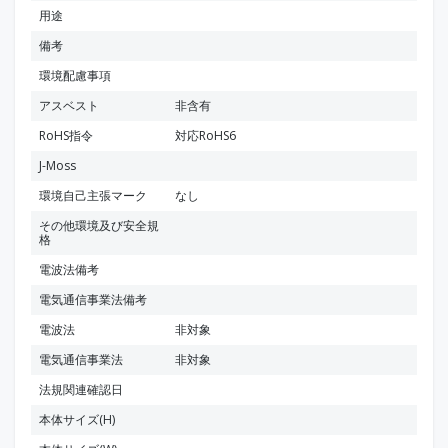
用途
備考
環境配慮事項
アスベスト
非含有
RoHS指令
対応RoHS6
J-Moss
環境自己主張マーク
なし
その他環境及び安全規
格
電波法備考
電気通信事業法備考
電波法
非対象
電気通信事業法
非対象
法規関連確認日
本体サイズ(H)