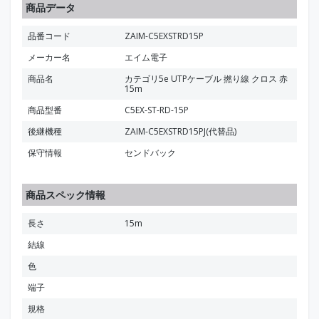
商品データ
品番コード
ZAIM-C5EXSTRD15P
メーカー名
エイム電子
商品名
カテゴリ5e UTPケーブル 撚り線 クロス 赤
15m
商品型番
C5EX-ST-RD-15P
後継機種
ZAIM-C5EXSTRD15PJ(代替品)
保守情報
センドバック
商品スペック情報
長さ
15m
結線
色
端子
規格