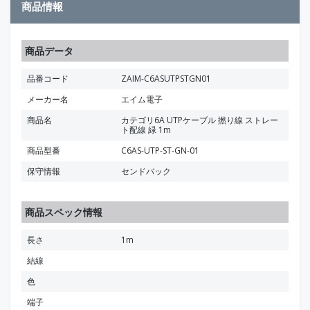
商品情報
商品データ
品番コード
ZAIM-C6ASUTPSTGN01
メーカー名
エイム電子
商品名
カテゴリ6A UTPケーブル 撚り線 ストレー
ト配線 緑 1m
商品型番
C6AS-UTP-ST-GN-01
保守情報
センドバック
商品スペック情報
長さ
1m
結線
色
端子