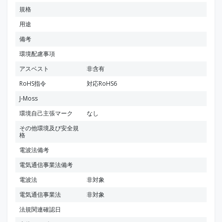
規格
用途
備考
環境配慮事項
アスベスト
非含有
RoHS指令
対応RoHS6
J-Moss
環境自己主張マーク
なし
その他環境及び安全規
格
電波法備考
電気通信事業法備考
電波法
非対象
電気通信事業法
非対象
法規関連確認日