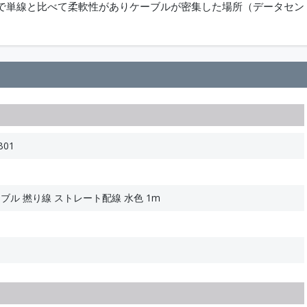
で単線と比べて柔軟性がありケーブルが密集した場所（データセン
B01
ーブル 撚り線 ストレート配線 水色 1m
1