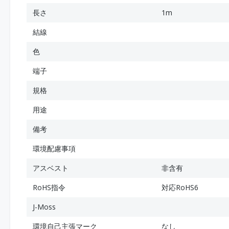
長さ
1m
結線
色
端子
規格
用途
備考
環境配慮事項
アスベスト
非含有
RoHS指令
対応RoHS6
J-Moss
環境自己主張マーク
なし