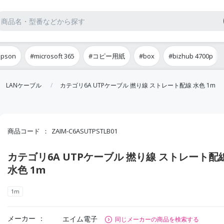
epson
#microsoft 365
#コピー用紙
#box
#bizhub 4700p
LANケーブル
カテゴリ6A UTPケーブル 撚り線 ストレート配線 水色 1m
商品コード
ZAIM-C6ASUTPSTLB01
カテゴリ6A UTPケーブル 撚り線 ストレート配
水色 1m
1m
メーカー
エイム電子
同じメーカーの商品を検索する