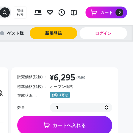
詳細
カート
0
検索
ゲスト
新規登録
ログイン
6,295
¥
販売価格(税抜)
(税抜)
標準価格(税抜)
オープン価格
線
在庫状況
お取り寄せ
数量
カートへ入れる