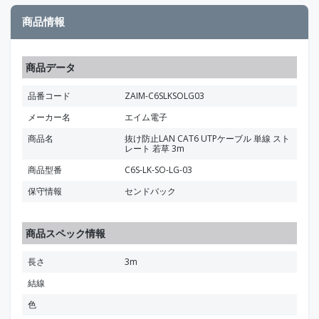
商品情報
商品データ
品番コード
ZAIM-C6SLKSOLG03
メーカー名
エイム電子
商品名
抜け防止LAN CAT6 UTPケーブル 単線 スト
レート 若草 3m
商品型番
C6S-LK-SO-LG-03
保守情報
センドバック
商品スペック情報
長さ
3m
結線
色