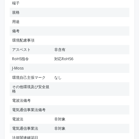
端子
規格
用途
備考
環境配慮事項
アスベスト
非含有
RoHS指令
対応RoHS6
J-Moss
環境自己主張マーク
なし
その他環境及び安全規
格
電波法備考
電気通信事業法備考
電波法
非対象
電気通信事業法
非対象
法規関連確認日