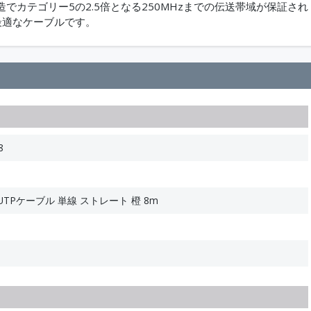
カテゴリー5の2.5倍となる250MHzまでの伝送帯域が保証され
）に最適なケーブルです。
8
 UTPケーブル 単線 ストレート 橙 8m