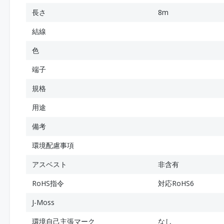
長さ
8m
結線
色
端子
規格
用途
備考
環境配慮事項
アスベスト
非含有
RoHS指令
対応RoHS6
J-Moss
環境自己主張マーク
なし