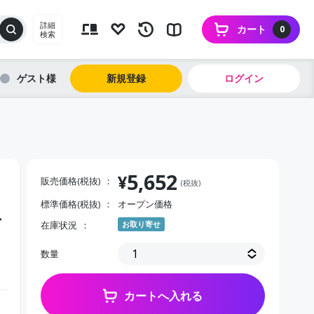
詳細
カート
0
検索
ゲスト
新規登録
ログイン
5,652
¥
販売価格(税抜)
(税抜)
標準価格(税抜)
オープン価格
ー
在庫状況
お取り寄せ
数量
カートへ入れる