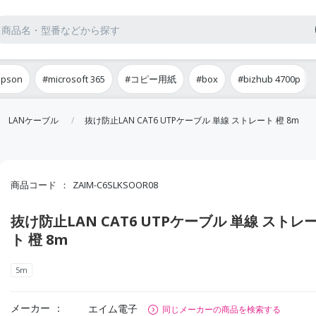
epson
#microsoft 365
#コピー用紙
#box
#bizhub 4700p
LANケーブル
抜け防止LAN CAT6 UTPケーブル 単線 ストレート 橙 8m
商品コード
ZAIM-C6SLKSOOR08
抜け防止LAN CAT6 UTPケーブル 単線 ストレ
ト 橙 8m
5m
メーカー
エイム電子
同じメーカーの商品を検索する