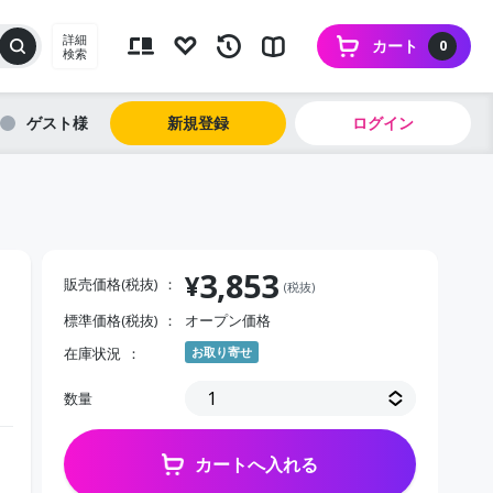
詳細
カート
0
検索
ゲスト
新規登録
ログイン
3,853
¥
販売価格(税抜)
(税抜)
標準価格(税抜)
オープン価格
在庫状況
お取り寄せ
数量
カートへ入れる