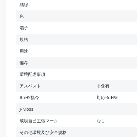
結線
色
端子
規格
用途
備考
環境配慮事項
アスベスト
非含有
RoHS指令
対応RoHS6
J-Moss
環境自己主張マーク
なし
その他環境及び安全規格