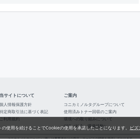
当サイトについて
ご案内
個人情報保護方針
コニカミノルタグループについて
特定商取引法に基づく表記
使用済みトナー回収のご案内
ご利用規約
環境への取り組みについて
CSR（社会・環境活動）
トの使用を続けることでCookieの使用を承諾したことになります。
ビズ
コニカミノルタジャパン（株）は事業者向けの商品・サービスの情報を提供しております