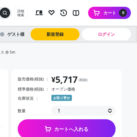
詳細
カート
0
検索
ゲスト
新規登録
ログイン
ス 赤 5m
5,717
¥
販売価格(税抜)
(税抜)
標準価格(税抜)
オープン価格
在庫状況
お取り寄せ
数量
カートへ入れる