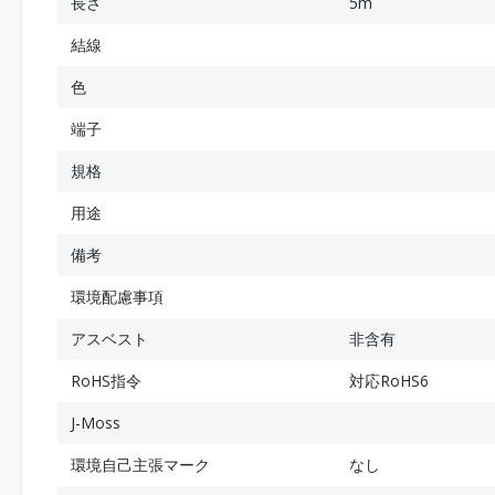
長さ
5m
結線
色
端子
規格
用途
備考
環境配慮事項
アスベスト
非含有
RoHS指令
対応RoHS6
J-Moss
環境自己主張マーク
なし