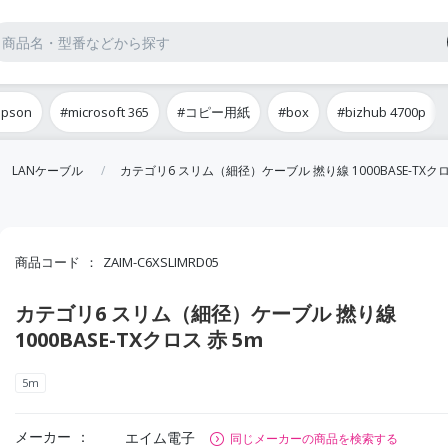
epson
#microsoft 365
#コピー用紙
#box
#bizhub 4700p
LANケーブル
カテゴリ6 スリム（細径）ケーブル 撚り線 1000BASE-TXクロ
商品コード
ZAIM-C6XSLIMRD05
カテゴリ6 スリム（細径）ケーブル 撚り線
1000BASE-TXクロス 赤 5m
5m
メーカー
エイム電子
同じメーカーの商品を検索する