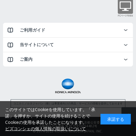
ご利用ガイド
当サイトについて
ご案内
コニカミノルタジャパン（株）は事業者向けの商品・サービスの情報を提供しております
このサイトではCookieを使用しています。「承
諾」を押すか、サイトの使用を続けることで
承諾する
Cookieの使用を承諾したことになります。
コニカミノルタジャパン株式会社／東京都公安委員会
古物商許可証番号 第3010916054482号
ビズコンシェの個人情報の取扱いについて
© 2014-2025 KONICA MINOLTA JAPAN, INC.