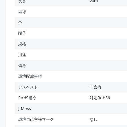
長さ
20m
結線
色
端子
規格
用途
備考
環境配慮事項
アスベスト
非含有
RoHS指令
対応RoHS6
J-Moss
環境自己主張マーク
なし