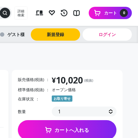
詳細
カート
0
検索
ゲスト
新規登録
ログイン
10,020
¥
販売価格(税抜)
(税抜)
標準価格(税抜)
オープン価格
ク
在庫状況
お取り寄せ
数量
カートへ入れる