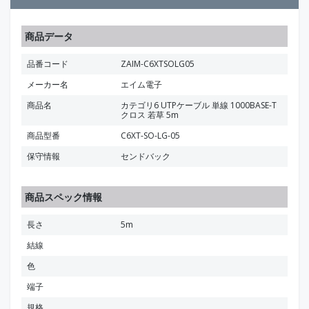
商品データ
品番コード
ZAIM-C6XTSOLG05
メーカー名
エイム電子
商品名
カテゴリ6 UTPケーブル 単線 1000BASE-T
クロス 若草 5m
商品型番
C6XT-SO-LG-05
保守情報
センドバック
商品スペック情報
長さ
5m
結線
色
端子
規格