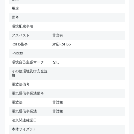
用途
備考
環境配慮事項
アスベスト
非含有
RoHS指令
対応RoHS6
J-Moss
環境自己主張マーク
なし
その他環境及び安全規
格
電波法備考
電気通信事業法備考
電波法
非対象
電気通信事業法
非対象
法規関連確認日
本体サイズ(H)