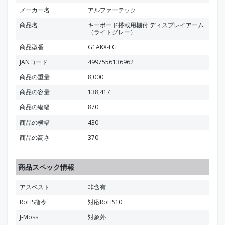
メーカー名
アルファーテック
商品名
キーボード搭載用棚付 ディスプレイアーム
（ライトグレー）
商品型番
G1AKX-LG
JANコード
4997556136962
商品の重量
8,000
商品の容量
138,417
商品の縦幅
870
商品の横幅
430
商品の高さ
370
商品スペック情報
アスベスト
非含有
RoHS指令
対応RoHS10
J-Moss
対象外