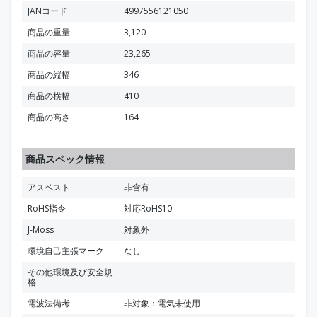
JANコード
4997556121050
商品の重量
3,120
商品の容量
23,265
商品の縦幅
346
商品の横幅
410
商品の高さ
164
商品スペック情報
アスベスト
非含有
RoHS指令
対応RoHS10
J-Moss
対象外
環境自己主張マーク
なし
その他環境及び安全規
格
電波法備考
非対象：電気未使用