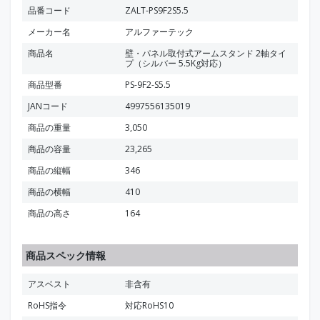
品番コード
ZALT-PS9F2S5.5
メーカー名
アルファーテック
商品名
壁・パネル取付式アームスタンド 2軸タイ
プ（シルバー 5.5Kg対応）
商品型番
PS-9F2-S5.5
JANコード
4997556135019
商品の重量
3,050
商品の容量
23,265
商品の縦幅
346
商品の横幅
410
商品の高さ
164
商品スペック情報
アスベスト
非含有
RoHS指令
対応RoHS10