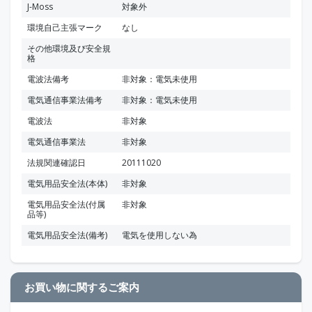
J-Moss
対象外
環境自己主張マーク
なし
その他環境及び安全規
格
電波法備考
非対象：電気未使用
電気通信事業法備考
非対象：電気未使用
電波法
非対象
電気通信事業法
非対象
法規関連確認日
20111020
電気用品安全法(本体)
非対象
電気用品安全法(付属
非対象
品等)
電気用品安全法(備考)
電気を使用しない為
お買い物に関するご案内