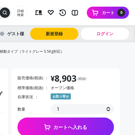
詳細
カート
0
検索
ゲスト
新規登録
ログイン
行移動タイプ（ライトグレー 5.5Kg対応）
8,903
¥
販売価格(税抜)
(税抜)
標準価格(税抜)
オープン価格
プ
在庫状況
お取り寄せ
数量
カートへ入れる