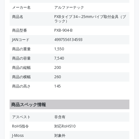
メーカー名
アルファーテック
商品名
PXBタイプ 34～25mmパイプ取付金具（ブ
ラック）
商品型番
PXB-904-B
JANコード
4997556134593
商品の重量
1,550
商品の容量
7,540
商品の縦幅
200
商品の横幅
260
商品の高さ
145
商品スペック情報
アスベスト
非含有
RoHS指令
対応RoHS10
J-Moss
対象外