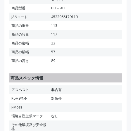
商品型番
BH－911
JANコード
4522966179119
商品の重量
113
商品の容量
117
商品の縦幅
23
商品の横幅
57
商品の高さ
89
商品スペック情報
アスベスト
非含有
RoHS指令
対象外
J-Moss
環境自己主張マーク
なし
その他環境及び安全規
格