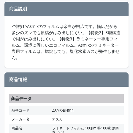
商品説明
<特徴1>Asmixのフィルムは余白が幅広です。幅広だから
多少のズレでも原稿がはみ出しにくい。【特徴2】3層構造
で糊がはみ出しにくい。【特徴3】ラミネーター専用フィ
ルム、環境に優しいエコフィルム。Asmixのラミネーター
専用フィルムは、燃焼しても、塩化水素ガスが発生しませ
ん。
商品情報
商品データ
品番コード
ZAMX-BH911
メーカー名
アスカ
商品名
ラミネートフィルム 100μm 特100枚 診察
券（小）