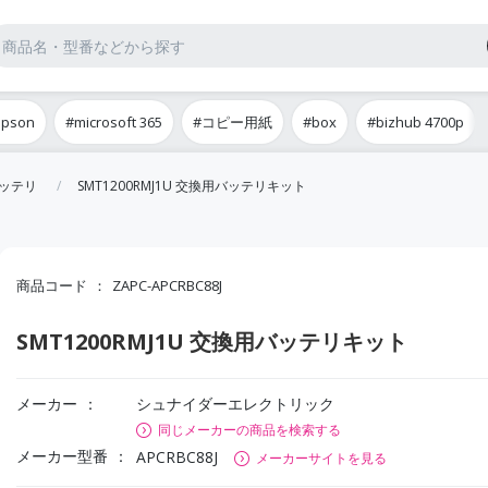
epson
#microsoft 365
#コピー用紙
#box
#bizhub 4700p
バッテリ
SMT1200RMJ1U 交換用バッテリキット
商品コード
ZAPC-APCRBC88J
SMT1200RMJ1U 交換用バッテリキット
メーカー
シュナイダーエレクトリック
同じメーカーの商品を検索する
メーカー型番
APCRBC88J
メーカーサイトを見る