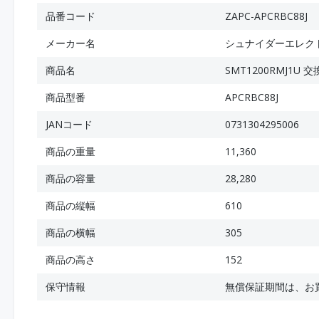
品番コード
ZAPC-APCRBC88J
メーカー名
シュナイダーエレク
商品名
SMT1200RMJ1U
商品型番
APCRBC88J
JANコード
0731304295006
商品の重量
11,360
商品の容量
28,280
商品の縦幅
610
商品の横幅
305
商品の高さ
152
保守情報
無償保証期間は、お