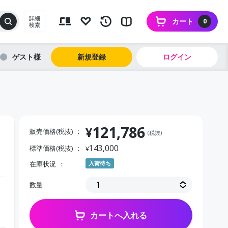
詳細
カート
0
検索
ゲスト
新規登録
ログイン
121,786
¥
販売価格(税抜)
(税抜)
143,000
標準価格(税抜)
¥
在庫状況
入荷待ち
数量
カートへ入れる