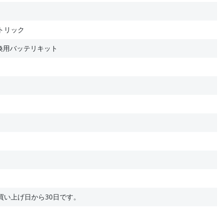
トリック
 交換用バッテリキット
買い上げ日から30日です。