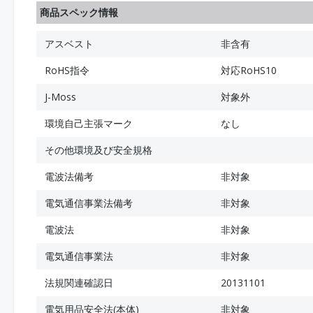
商品スペック情報
アスベスト
非含有
RoHS指令
対応RoHS10
J-Moss
対象外
環境自己主張マーク
なし
その他環境及び安全規格
電波法備考
非対象
電気通信事業法備考
非対象
電波法
非対象
電気通信事業法
非対象
法規関連確認日
20131101
電気用品安全法(本体)
非対象