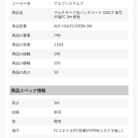
メーカー名
アルプシステムズ
商品名
マルチモード光パッチコード GI62.5 単芯
片端FC 3m 橙色
商品型番
ALP-1G6-FC/OPEN-3M
商品の重量
190
商品の容量
2,563
商品の縦幅
205
商品の横幅
250
商品の高さ
50
商品スペック情報
長さ
3m
結線
単芯
色
橙色
端子
FCコネクタ(PC研磨)/OPEN(コネクタ無し)