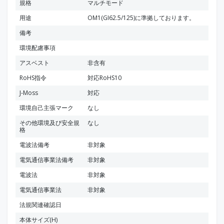
規格
マルチモード
用途
OM1(GI62.5/125)に準拠しております。
備考
環境配慮事項
アスベスト
非含有
RoHS指令
対応RoHS10
J-Moss
対応
環境自己主張マーク
なし
その他環境及び安全規
なし
格
電波法備考
非対象
電気通信事業法備考
非対象
電波法
非対象
電気通信事業法
非対象
法規関連確認日
本体サイズ(H)