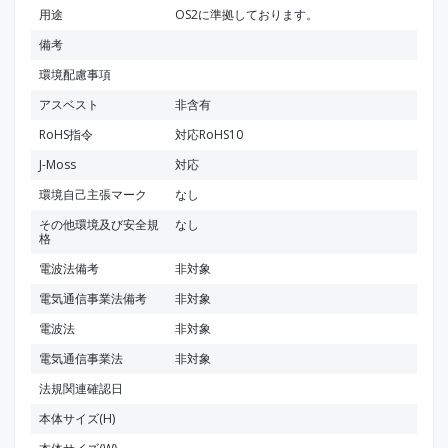
用途
OS2に準拠しております。
備考
環境配慮事項
アスベスト
非含有
RoHS指令
対応RoHS10
J-Moss
対応
環境自己主張マーク
なし
その他環境及び安全規
なし
格
電波法備考
非対象
電気通信事業法備考
非対象
電波法
非対象
電気通信事業法
非対象
法規関連確認日
本体サイズ(H)