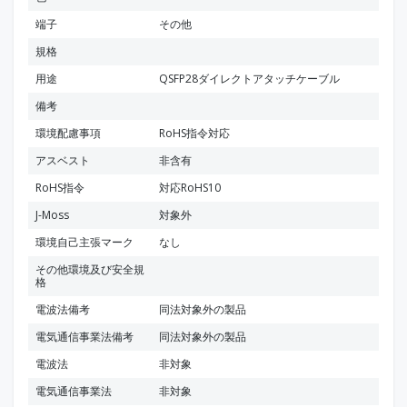
端子
その他
規格
用途
QSFP28ダイレクトアタッチケーブル
備考
環境配慮事項
RoHS指令対応
アスベスト
非含有
RoHS指令
対応RoHS10
J-Moss
対象外
環境自己主張マーク
なし
その他環境及び安全規
格
電波法備考
同法対象外の製品
電気通信事業法備考
同法対象外の製品
電波法
非対象
電気通信事業法
非対象