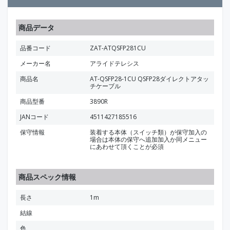
商品データ
品番コード
ZAT-ATQSFP281CU
メーカー名
アライドテレシス
商品名
AT-QSFP28-1CU QSFP28ダイレクトアタッ
チケーブル
商品型番
3890R
JANコード
4511427185516
保守情報
装着する本体（スイッチ類）が保守加入の
場合は本体の保守へ追加加入か同メニュー
にあわせて頂くことが必須
商品スペック情報
長さ
1m
結線
色