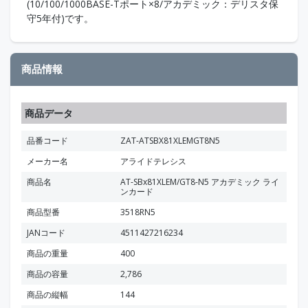
(10/100/1000BASE-Tポート×8/アカデミック：デリスタ保
守5年付)です。
商品情報
商品データ
品番コード
ZAT-ATSBX81XLEMGT8N5
メーカー名
アライドテレシス
商品名
AT-SBx81XLEM/GT8-N5 アカデミック ライ
ンカード
商品型番
3518RN5
JANコード
4511427216234
商品の重量
400
商品の容量
2,786
商品の縦幅
144