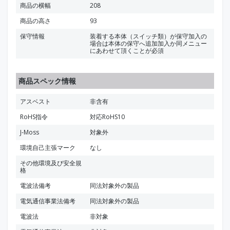
商品の横幅
208
商品の高さ
93
保守情報
装着する本体（スイッチ類）が保守加入の
場合は本体の保守へ追加加入か同メニュー
にあわせて頂くことが必須
商品スペック情報
アスベスト
非含有
RoHS指令
対応RoHS10
J-Moss
対象外
環境自己主張マーク
なし
その他環境及び安全規
格
電波法備考
同法対象外の製品
電気通信事業法備考
同法対象外の製品
電波法
非対象