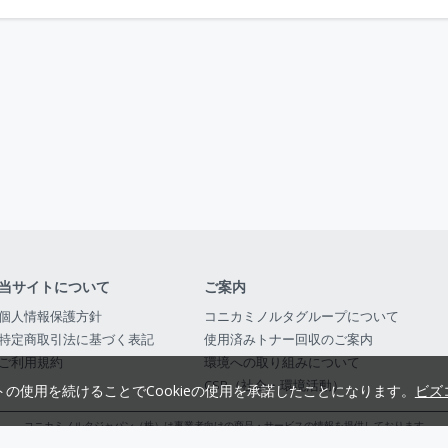
当サイトについて
ご案内
個人情報保護方針
コニカミノルタグループについて
特定商取引法に基づく表記
使用済みトナー回収のご案内
ご利用規約
環境への取り組みについて
CSR（社会・環境活動）
トの使用を続けることでCookieの使用を承諾したことになります。
ビズ
コニカミノルタジャパン（株）は事業者向けの商品・サービスの情報を提供しております