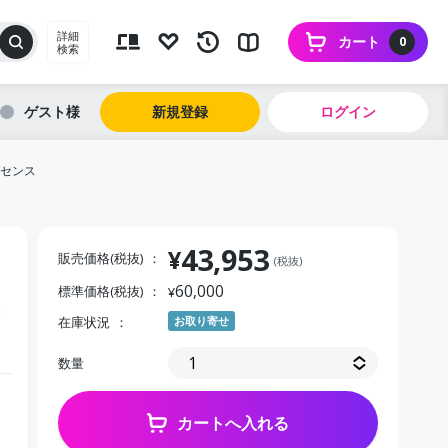
詳細
カート
0
検索
ゲスト
新規登録
ログイン
ライセンス
43,953
¥
販売価格(税抜)
(税抜)
60,000
標準価格(税抜)
¥
ー
在庫状況
お取り寄せ
数量
カートへ入れる